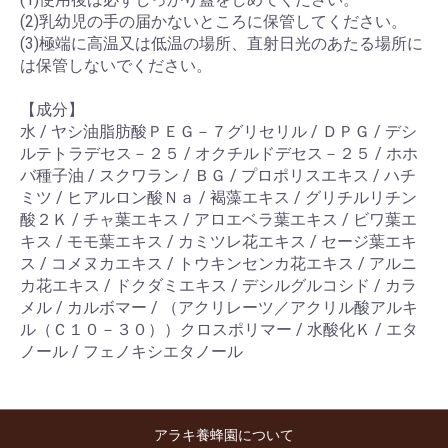
(2)乳幼児の手の届かないところに保管してください。
(3)極端に高温又は低温の場所、直射日光のあたる場所に
は保管しないでください。
【成分】
水 / ヤシ油脂肪酸ＰＥＧ－７グリセリル / ＤＰＧ / デシ
ルテトラデセス－２５ / オクチルドデセス－２５ / ホホ
バ種子油 / スクワラン / ＢＧ / プロポリスエキス / ハチ
ミツ / ヒアルロン酸Ｎａ / 褐藻エキス / グリチルリチン
酸２Ｋ / チャ葉エキス / アロエベラ葉エキス / ビワ葉エ
キス / モモ葉エキス / カミツレ花エキス / セージ葉エキ
ス / コメヌカエキス / トウキンセンカ花エキス / アルニ
カ花エキス / ドクダミエキス / デシルグルコシド / カラ
メル / カルボマー / （アクリレーツ／アクリル酸アルキ
ル（Ｃ１０－３０））クロスポリマー / 水酸化Ｋ / エタ
ノール / フェノキシエタノール
アラキ養蜂園について