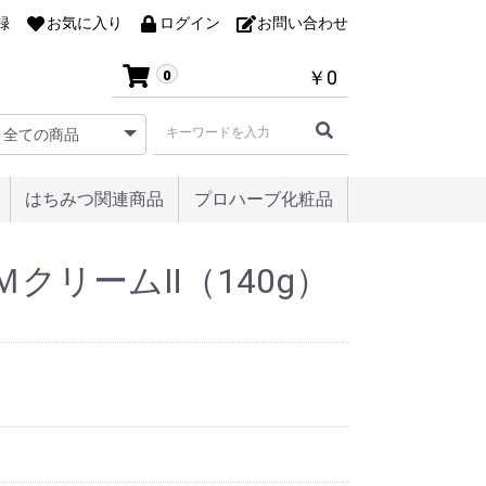
録
お気に入り
ログイン
お問い合わせ
￥0
0
はちみつ関連商品
プロハーブ化粧品
クリームⅡ（140g）