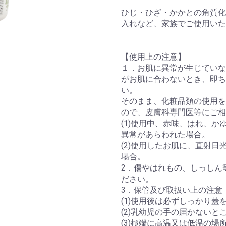
お買い物を続ける
カートへ進む
ひじ・ひざ・かかとの角質
入れなど、家族でご使用い
【使用上の注意】
１．お肌に異常が生じてい
がお肌に合わないとき、即
い。
そのまま、化粧品類の使用
ので、皮膚科専門医等にご
(1)使用中、赤味、はれ、
異常があらわれた場合。
(2)使用したお肌に、直射
場合。
2．傷やはれもの、しっしん
ださい。
3．保管及び取扱い上の注意
(1)使用後は必ずしっかり蓋
(2)乳幼児の手の届かない
(3)極端に高温又は低温の