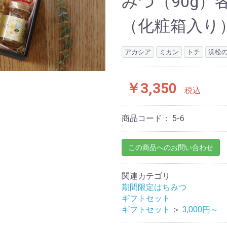
みつ（90g
（化粧箱入り
アカシア
ミカン
トチ
浜松
￥3,350
税込
商品コード：
5-6
この商品へのお問い合わせ
関連カテゴリ
期間限定はちみつ
ギフトセット
ギフトセット
＞
3,000円～