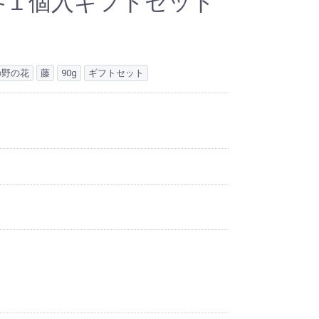
）各１個入ギフトセット
）
の野の花
藤
90g
ギフトセット